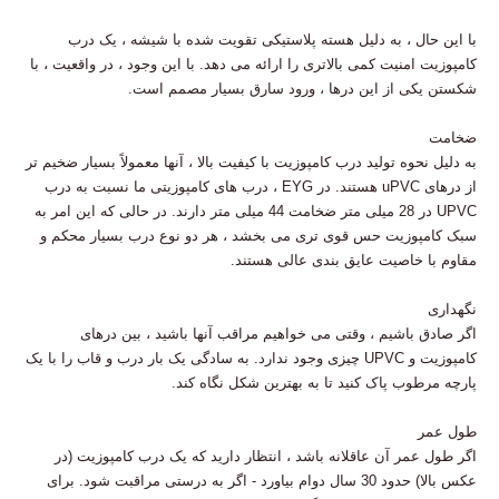
با این حال ، به دلیل هسته پلاستیکی تقویت شده با شیشه ، یک درب
کامپوزیت امنیت کمی بالاتری را ارائه می دهد. با این وجود ، در واقعیت ، با
شکستن یكی از این درها ، ورود سارق بسیار مصمم است.
ضخامت
به دلیل نحوه تولید درب کامپوزیت با کیفیت بالا ، آنها معمولاً بسیار ضخیم تر
از درهای uPVC هستند. در EYG ، درب های کامپوزیتی ما نسبت به درب
UPVC در 28 میلی متر ضخامت 44 میلی متر دارند. در حالی که این امر به
سبک کامپوزیت حس قوی تری می بخشد ، هر دو نوع درب بسیار محکم و
مقاوم با خاصیت عایق بندی عالی هستند.
نگهداری
اگر صادق باشیم ، وقتی می خواهیم مراقب آنها باشید ، بین درهای
کامپوزیت و UPVC چیزی وجود ندارد. به سادگی یک بار درب و قاب را با یک
پارچه مرطوب پاک کنید تا به بهترین شکل نگاه کند.
طول عمر
اگر طول عمر آن عاقلانه باشد ، انتظار دارید که یک درب کامپوزیت (در
عکس بالا) حدود 30 سال دوام بیاورد - اگر به درستی مراقبت شود. برای