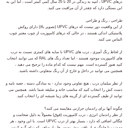
درهای UPVC ، امید به زندگی در 20 تا 25 سال کمی کمتر است ، اما این به
این بستگی دارد که چقدر از آن مراقبت می کنید.
طراحی ، رنگ و طراحی
از این واقعیت دور نیست که درهای UPVC (تصویر بالا) دارای روکش
پلاستیکی اندکی هستند ، در حالی که درهای کامپوزیت از چوب معتبر چوب
الماس می کنند.
از لحاظ رنگ آمیزی ، درب های UPVC با سایه های کمتری نسبت به درب
های کامپوزیت موجود هستند - اما تعداد رنگ های RAL که می توانید انتخاب
کنید هنوز گسترده است. مهم نیست که کدام ماده را ترجیح می دهید ،
همچنین می توانید در داخل و خارج از آن رنگ متفاوتی داشته باشید.
از نظر مبلمان درب ، هیچ تفاوتی وجود ندارد - به سادگی دسته ، جعبه نامه و
دست کش را انتخاب کنید که مناسب خانه و سلیقه شما باشد. همچنین می
توانید از طیف گسترده ای از گزینه های زیبا شیشه ای را انتخاب کنید.
چگونه آنها برای راندمان حرارتی مقایسه می کنند؟
از نظر راندمان انرژی ، درب کامپوزیت (فوق) معمولاً به دلیل ضخامت و
چگالی اضافی که دارد ، بسیار بهتر از درب UPVC است. با این وجود ، هر
دو درب با جلوگیری از یافتن پیش نویس ها ، از مبلغی که برای گرم کردن