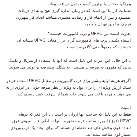
و رنگها مختلف با بهترین کیفیت بدون دریافت بیعانه
ضمانت کار ما این است که در زمان اندازه گیری هیچ بیانه ای دریافت
نمیشود و پس از اتمام کار و رضایت مشتری میباشد انجام کار شهرری
قرچک ورامین تهران و حومه
تفاوت قیمت بین UPVC و درب کامپوزیت چیست؟
اشتباه نکنید ، درب های کامپوزیت گران تر از معادل UPVC مشابه آن
هستند - که معمولاً حتی 60 درصد است.
با این حال ، این امر به این دلیل است که آنها با استفاده از متریال و تکنیک
هایی که مقرون به صرفه تر هستند ، به شکلی پیشرفته تر تولید می شوند.
اگرچه هزینه اولیه بیشتر برای درب کامپوزیت در مقابل UPVC است ، هر دو
سبک ارزش ویژه ای را برای پول به ویژه از نظر صرفه جویی در انرژی ارائه
می دهند و هردو باعث می شوند خانه شما از سرقت کمتر ریسک کند.
امنیت
فقط به این دلیل که ساخت آنها ارزان تر است ، با این فکر که درهای
UPVC (فوق) ایمن نیستند ، فریب نخورید. آنها به لطف قاب بیرونی فوق
العاده قوی و قفل های چند نقطه ای هستند که برای ایجاد یک درب ورودی
بسیار قوی ساخته شده اند.